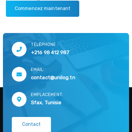
C
o
m
m
e
n
c
e
z
m
a
i
n
t
e
n
a
n
t
TÉLÉPHONE :
+216 98 412 987
EMAIL:
contact@unilog.tn
EMPLACEMENT:
Sfax, Tunisie
C
o
n
t
a
c
t